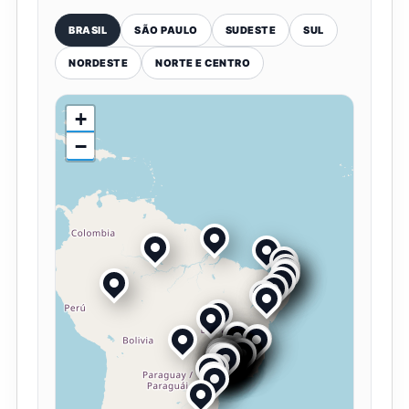
BRASIL
SÃO PAULO
SUDESTE
SUL
NORDESTE
NORTE E CENTRO
+
−