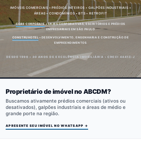
IMÓVEIS COMERCIAIS • PRÉDIOS INTEIROS • GALPÕES INDUSTRIAIS •
ÁREAS • CONDOMÍNIOS • BTS • RETROFIT
CCRE CORPORATE
• LAJES CORPORATIVAS, ESCRITÓRIOS E PRÉDIOS
EMPRESARIAIS EM SÃO PAULO
CONSTRUHOTEL
• DESENVOLVIMENTO, ENGENHARIA E CONSTRUÇÃO DE
EMPREENDIMENTOS
DESDE 1996 • 30 ANOS DE EXCELÊNCIA IMOBILIÁRIA • CRECI 44413-J
Proprietário de imóvel no ABCDM?
Buscamos ativamente prédios comerciais (ativos ou
desativados), galpões industriais e áreas de médio e
grande porte na região.
APRESENTE SEU IMÓVEL NO WHATSAPP →