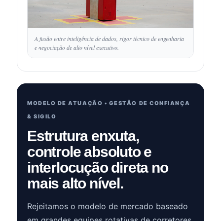
A fusão entre inteligência de dados, rigor técnico de engenharia
e negociação de alto nível executivo.
MODELO DE ATUAÇÃO • GESTÃO DE CONFIANÇA
& SIGILO
Estrutura enxuta,
controle absoluto e
interlocução direta no
mais alto nível.
Rejeitamos o modelo de mercado baseado
em grandes equipes rotativas de corretores,