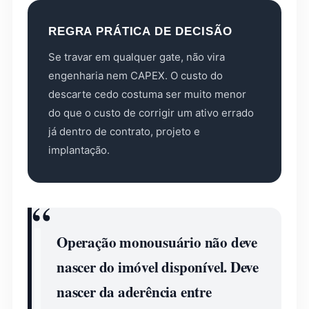
REGRA PRÁTICA DE DECISÃO
Se travar em qualquer gate, não vira
engenharia nem CAPEX. O custo do
descarte cedo costuma ser muito menor
do que o custo de corrigir um ativo errado
já dentro de contrato, projeto e
implantação.
Operação monousuário não deve
nascer do imóvel disponível. Deve
nascer da aderência entre