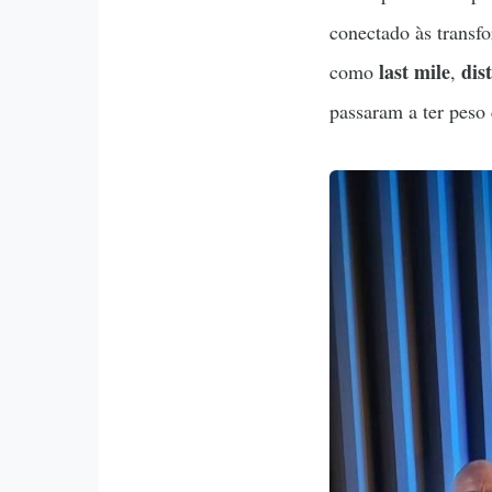
conectado às trans
last mile
dis
como
,
passaram a ter peso 