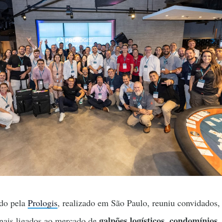
do pela
Prologis
, realizado em São Paulo, reuniu convidados,
galpões logísticos
condomínios
ionais ligados ao mercado de
,