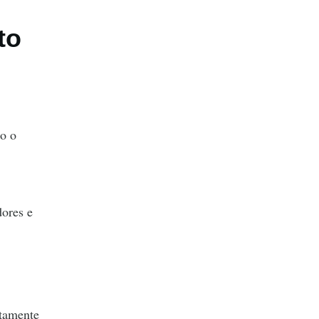
to
mo o
dores e
etamente