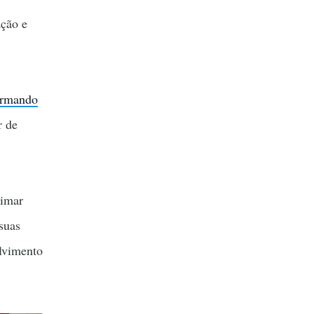
ação e
rmando
r de
ximar
suas
olvimento