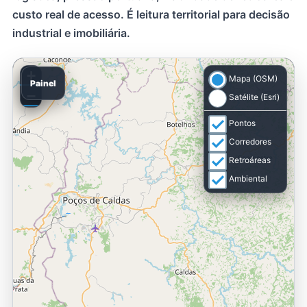
custo real de acesso. É leitura territorial para decisão
industrial e imobiliária.
+
Mapa (OSM)
Painel
−
Satélite (Esri)
Pontos
Corredores
Retroáreas
Ambiental