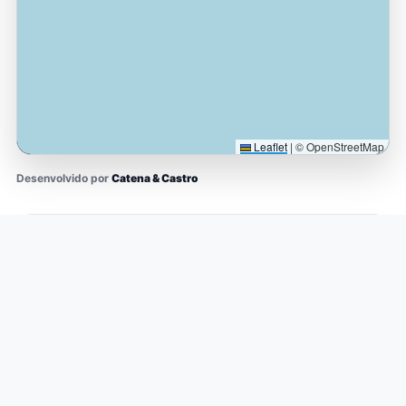
Leaflet
|
© OpenStreetMap
Desenvolvido por
Catena & Castro
O QUE ESTE MAPA REPRESENTA
Este mapa representa uma
base de conhecimento
territorial e logístico
construída a partir da leitura
contínua da Baixada Santista e de seus eixos de
conexão com o planalto paulista.
Os pontos e áreas exibidos indicam
regiões