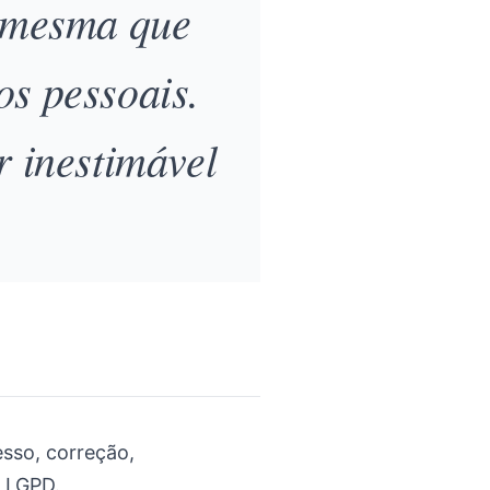
a mesma que
os pessoais.
r inestimável
esso, correção,
a LGPD.