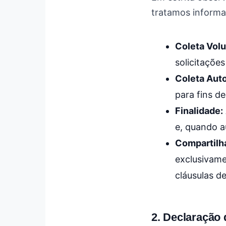
tratamos informaç
Coleta Volu
solicitaçõe
Coleta Aut
para fins d
Finalidade:
e, quando a
Compartilh
exclusivame
cláusulas d
2. Declaração