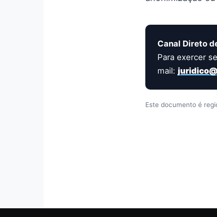
Canal Direto d
Para exercer se
mail:
juridico
Este documento é regido